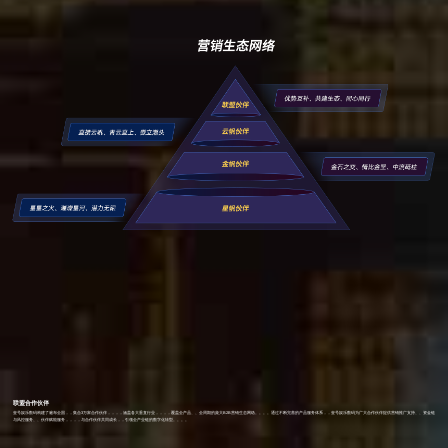
联盟合作伙伴
壹号娱乐数码构建了遍布全国，，集合3万家合作伙伴，，，，涵盖各大垂直行业，，，，覆盖全产品、、全周期的庞大B2B营销生态网络。。。。通过不断完善的产品服务体系，，壹号娱乐数码为广大合作伙伴提供营销推广支持、、资金链
与风控服务、、伙伴赋能服务，，，，与合作伙伴共同成长，，引领全产业链的数字化转型。。。。