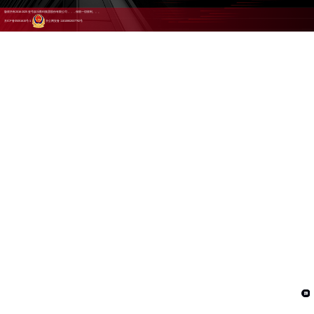
版权所有2016-2025 壹号娱乐数码集团股份有限公司，，，保留一切权利。。。
京ICP备05051615号-1
京公网安备 11010802037792号